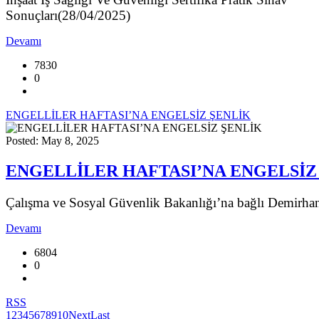
Sonuçları(28/04/2025)
Devamı
7830
0
ENGELLİLER HAFTASI’NA ENGELSİZ ŞENLİK
Posted: May 8, 2025
ENGELLİLER HAFTASI’NA ENGELSİZ
Çalışma ve Sosyal Güvenlik Bakanlığı’na bağlı Demirhan
Devamı
6804
0
RSS
1
2
3
4
5
6
7
8
9
10
Next
Last