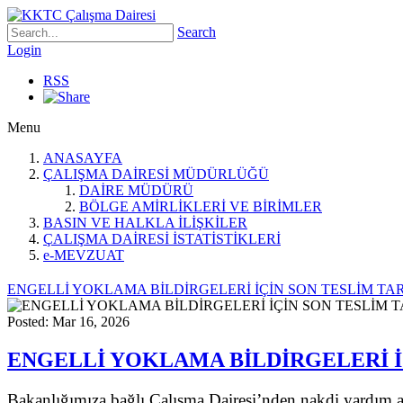
Search
Login
RSS
Menu
ANASAYFA
ÇALIŞMA DAİRESİ MÜDÜRLÜĞÜ
DAİRE MÜDÜRÜ
BÖLGE AMİRLİKLERİ VE BİRİMLER
BASIN VE HALKLA İLİŞKİLER
ÇALIŞMA DAİRESİ İSTATİSTİKLERİ
e-MEVZUAT
ENGELLİ YOKLAMA BİLDİRGELERİ İÇİN SON TESLİM TARİH
Posted: Mar 16, 2026
ENGELLİ YOKLAMA BİLDİRGELERİ İÇİ
Bakanlığımıza bağlı Çalışma Dairesi’nden nakdi yardım alm