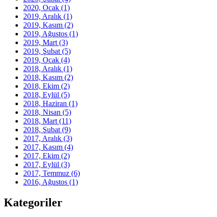
2020, Ocak
(1)
2019, Aralık
(1)
2019, Kasım
(2)
2019, Ağustos
(1)
2019, Mart
(3)
2019, Şubat
(5)
2019, Ocak
(4)
2018, Aralık
(1)
2018, Kasım
(2)
2018, Ekim
(2)
2018, Eylül
(5)
2018, Haziran
(1)
2018, Nisan
(5)
2018, Mart
(11)
2018, Şubat
(9)
2017, Aralık
(3)
2017, Kasım
(4)
2017, Ekim
(2)
2017, Eylül
(3)
2017, Temmuz
(6)
2016, Ağustos
(1)
Kategoriler