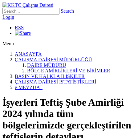
Search
Login
RSS
Menu
ANASAYFA
ÇALIŞMA DAİRESİ MÜDÜRLÜĞÜ
DAİRE MÜDÜRÜ
BÖLGE AMİRLİKLERİ VE BİRİMLER
BASIN VE HALKLA İLİŞKİLER
ÇALIŞMA DAİRESİ İSTATİSTİKLERİ
e-MEVZUAT
İşyerleri Teftiş Şube Amirliği
2024 yılında tüm
bölgelerimizde gerçekleştirilen
teftişlerin detayları