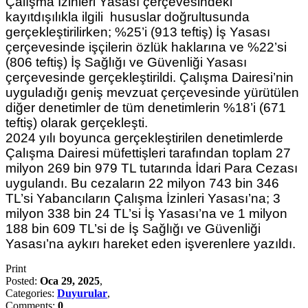
Çalışma İzinleri Yasası çerçevesindeki
kayıtdışılıkla ilgili hususlar doğrultusunda
gerçekleştirilirken; %25’i (913 teftiş) İş Yasası
çerçevesinde işçilerin özlük haklarına ve %22’si
(806 teftiş) İş Sağlığı ve Güvenliği Yasası
çerçevesinde gerçekleştirildi. Çalışma Dairesi’nin
uyguladığı geniş mevzuat çerçevesinde yürütülen
diğer denetimler de tüm denetimlerin %18’i (671
teftiş) olarak gerçekleşti.
2024 yılı boyunca gerçekleştirilen denetimlerde
Çalışma Dairesi müfettişleri tarafından toplam 27
milyon 269 bin 979 TL tutarında İdari Para Cezası
uygulandı. Bu cezaların 22 milyon 743 bin 346
TL’si Yabancıların Çalışma İzinleri Yasası’na; 3
milyon 338 bin 24 TL’si İş Yasası’na ve 1 milyon
188 bin 609 TL’si de İş Sağlığı ve Güvenliği
Yasası’na aykırı hareket eden işverenlere yazıldı.
Print
Posted:
Oca 29, 2025
,
Categories:
Duyurular
,
Comments:
0
,