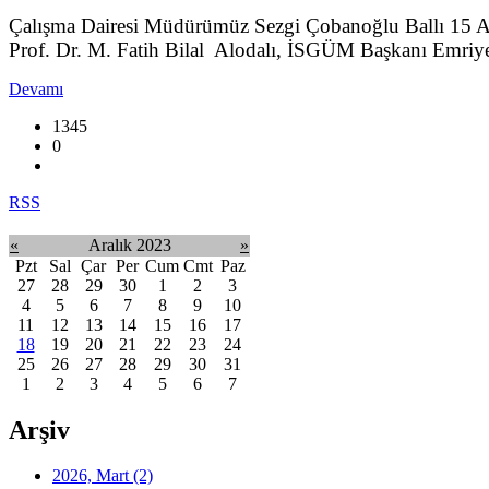
Çalışma Dairesi Müdürümüz Sezgi Çobanoğlu Ballı 15 Aral
Prof. Dr. M. Fatih Bilal Alodalı, İSGÜM Başkanı Emriye Y
Devamı
1345
0
RSS
«
Aralık 2023
»
Pzt
Sal
Çar
Per
Cum
Cmt
Paz
27
28
29
30
1
2
3
4
5
6
7
8
9
10
11
12
13
14
15
16
17
18
19
20
21
22
23
24
25
26
27
28
29
30
31
1
2
3
4
5
6
7
Arşiv
2026, Mart
(2)